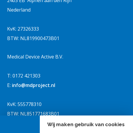
2403 EB Alphen aan den Rijn
Nederland
KvK: 27326333
BTW: NL819900473B01
Medical Device Active B.V.
T: 0172 421303
E:
info@mdproject.nl
KvK: 555778310
BTW: NL851771683B01
Wij maken gebruik van cookies
Home