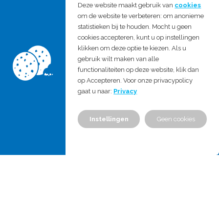
Deze website maakt gebruik van
cookies
Diensten en expertises
om de website te verbeteren: om anonieme
statistieken bij te houden. Mocht u geen
Training
cookies accepteren, kunt u op instellingen
Over ons
klikken om deze optie te kiezen. Als u
gebruik wilt maken van alle
Vacatures
functionaliteiten op deze website, klik dan
Nieuws
op Accepteren. Voor onze privacypolicy
Contact
gaat u naar:
Privacy
Footer kolom 4 /
Instellingen
Geen cookies
Contact
Privacy & Cookies
Downloads
ISO 13485 certificaat